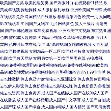
欧美国产另类
欧美伦理另类
国产刺激对白
在线观看91精品
欧
美成年视频
操碰操揉
成人微拍福利导航
亚洲欧美国产日韩
成年
在线观看免费
岛国精品在线播放
狠狠撸第四色
欧美一页
女同电
影在线观看
91网国产尤物在
毛片网站黄色
狼人三级片
高清男
同
国产日韩伦理淫
成年免费视频
亚洲欧美中文视频
东京热亚洲
色图
蜜桃成人超碰网
91精品小视频
久草福利免费视影
五月天
堂网
伦理片日本在线
女同SM调教视频|女同调教视频|女同互慰
籍|女同接吻视频|女同精品一区二区|女同精油按摩|女同拉拉激情
电影|女同聊天网站|女同另类第一页|女同另类在线
99免费视
频|99免费视频观看|99免费视频在线|99免费在线视频|99欧美精
品|99欧美性爱|99拍视频福利|99青草视频|99青青91|99青青草
俺
去也性激情|俺去也亚洲激情|俺去也亚洲综合|俺去也颜色官网|俺
去也伊人影院|俺去也影视|俺去也影视先锋|俺去也影音先锋播放|
俺去也资原|俺去也资源
成人国产在线|成人国产在线9|成人国产
在线播放|成人国产在线视频|成人国产中文字幕|成人国产自拍|成
人国产综|成人国产综合|成人国内精|成人国内精品
国产高清免费