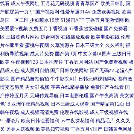
线看
成人午夜网址
五月花无码视频
青青草国产
欧美日韩乱
国
产屁屁第一页
91国产视频网
性爱草逼91AV
免费欧美视频
欧美
岛国一区二区
少妇喷水18禁
51漫画APP
丁香五月花激情网
欧
美爱爱tv视频
免费五月丁香视频
97香蕉超级碰碰
国产免费看二
区
三级黄色片网站
综合网黄
在线播放观看
欧美电影在线
伦理
片在哪里看
蜜桃午夜网
久草资源在
日本三级大全
久久福利
福
利所导航视频
成人片免费
国产第9页
中文字幕bt原声
三级日韩
欧美
午夜视频123
日本推理片
丁香五月网站
国产免费看视频
极
品成人色
成人黑料自拍
国产日韩欧美网站
国产无码av
老湿A片
影院
国产精品自拍偷拍
牛牛影院A片
日韩无码视频网站
都市激
情变态另类
男女91视频
字幕在线精品播放
免费国产在线看
国
产婷婷五月天
无码传媒导航
日本电影伦理
国产午夜高清
美女黄
色18
亚洲午夜精品视频
日本三级成人观看
国产精品第12页
日
韩午夜场
成人视频高清免费
伦理在线影视
成人三级视频在线
91理论片
欧美日韩性爱福利
av午夜探花福利
精品毛片
久久叉
叉
另类人妖视频
欧美熟妇穴视频
丁香五月V国产
日韩黄色网址