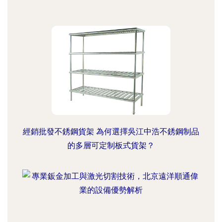
經銷批發不銹鋼貨架 為何選擇吳江中浩不銹鋼制品
的多層可定制板式貨架？