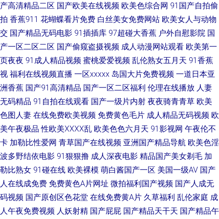
超碰色片 人人色人人乐人人 五月天成年网 欧美三极 黄色视频伊人网 国产99
产高清精品二区
国产欧美在线视频
欧美色综合网
91国产自拍偷
拍
香蕉911
花蝴蝶看片免费
白丝美女免费网站
欧美女人与动物
页 97人人超碰 亚洲狠狠操网 日本变态视频 91发布页 51福利视频在线 午夜
交
国产精品无码电影
91插插库
97超碰大香蕉
户外自慰影院
国
产一区二区二区
国产偷窥盗摄视频
成人动漫网站观看
欧美第一
福利宅女 欧美色图最新网址 黄色A级片五月天 超碰免费进入 91视频区 偷拍
页夜夜
91成人精品视频
蜜桃爱爱视频
乱伦熟女五月天
91香蕉
视
福利在线视频直播
一区xxxxx
岛国大片免费视频
一道日本亚
97av 免费的肏屄网址 狠狠日天天 超碰91熟妇 在线免费毛片 五月天婷婷专区
洲香蕉
国产91高清精品
国产一区二区福利
伦理在线播放
人妻
无码精品
91自拍在线观看
国产一级片内射
夜夜骑青青草
欧美
7 欧美肥B 黄色小视频APP 成人超碰在线观看 91网页版色色 午夜免费在线观
色图人妻
在线免费欧美视频
免费黄色毛片
成人精品无码视频
欧
看 欧美专区一 黄色午夜AV 97资超碰在线 91大神文轩 丝袜另类性爱AV 欧美
美午夜极品
性欧美ⅩⅩⅩⅩ乱
欧美色色六月天
91影视网
午夜伦不
卡
加勒比性爱网
青草国产在线视频
亚洲国产精品导航
欧美色淫
色网网址 韩国视频HDAV 超碰激情 91国在线视频 深夜福利视频网 女同视频
波多野结依电影
91狠狠撸
成人深夜电影
精品国产美女剃毛
加
勒比熟女
91碰在线
欧美裸模
萌白酱国产一区
美国一级AV
国产
国内91视频 成人一级影片 91熟女丝袜资源 午夜精品久久99 日本A片在线看
人在线成免费
免费黄色A片网址
微拍福利国产视频
国产人成无
码视频
国产原创区色花堂
在线免费黄A片
久草福利
乱伦家庭
成
免费观看91在线 国产内射播放 AA片免费网站 精品欧美网站 囯产精品久久
人午夜免费视频
人妖射精
国产屁屁
国产精品天干天
国产精品午