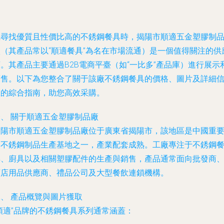
在尋找優質且性價比高的不銹鋼餐具時，揭陽市順適五金塑膠制
廠（其產品常以“順適餐具”為名在市場流通）是一個值得關注的供
。其產品主要通過B2B電商平臺（如“一比多”產品庫）進行展示
銷售。以下為您整合了關于該廠不銹鋼餐具的價格、圖片及詳細
息的綜合指南，助您高效采購。
一、 關于順適五金塑膠制品廠
揭陽市順適五金塑膠制品廠位于廣東省揭陽市，該地區是中國重
的不銹鋼制品生產基地之一，產業配套成熟。工廠專注于不銹鋼
具、廚具以及相關塑膠配件的生產與銷售，產品通常面向批發商
酒店用品供應商、禮品公司及大型餐飲連鎖機構。
、 產品概覽與圖片獲取
順適”品牌的不銹鋼餐具系列通常涵蓋：