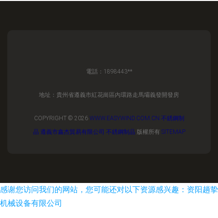
電話：1898443**
地址：貴州省遵義市紅花崗區內環路走馬壩義發開發房
COPYRIGHT © 2026
WWW.EASYWIND.COM.CN
不銹鋼制
品
遵義市鑫杰貿易有限公司
不銹鋼制品
版權所有
SITEMAP
感谢您访问我们的网站，您可能还对以下资源感兴趣：资阳趟挚
机械设备有限公司