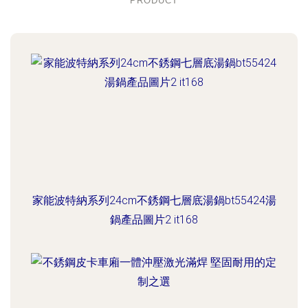
PRODUCT
家能波特納系列24cm不銹鋼七層底湯鍋bt55424湯
鍋產品圖片2 it168