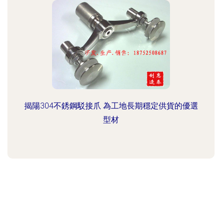
揭陽304不銹鋼駁接爪 為工地長期穩定供貨的優選
型材