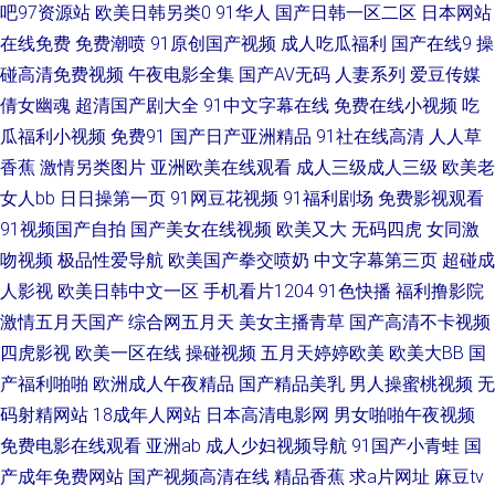
吧97资源站
欧美日韩另类0
91华人
国产日韩一区二区
日本网站
片 www91白 51国精品久 亚洲欧美日韩成人 色图撸撸 日本中文天堂 黑丝网
在线免费
免费潮喷
91原创国产视频
成人吃瓜福利
国产在线9
操
址 国产精品自拍93 操逼四91 91很很爱 午夜成人导航 色五月丁香综合网 日
碰高清免费视频
午夜电影全集
国产AV无码
人妻系列
爱豆传媒
倩女幽魂
超清国产剧大全
91中文字幕在线
免费在线小视频
吃
韩免费成人网站 欧洲狠艹 蜜桃深夜福利 黄色视屏观看一区 超碰在线五月 91
瓜福利小视频
免费91
国产日产亚洲精品
91社在线高清
人人草
香蕉
激情另类图片
亚洲欧美在线观看
成人三级成人三级
欧美老
网战 一级性愛tV 日韩无码网址 欧美日韩H片 黄色入口免费 国产在线视屏91
女人bb
日日操第一页
91网豆花视频
91福利剧场
免费影视观看
91视频国产自拍
国产美女在线视频
欧美又大
无码四虎
女同激
成人秘密网站 99草草草 91白丝综合 婷婷五月份视频 欧美性爱区第一页 九九
吻视频
极品性爱导航
欧美国产拳交喷奶
中文字幕第三页
超碰成
人影视
欧美日韩中文一区
手机看片1204
91色快播
福利撸影院
福利视频 国产成人高清网址 成人最新在线 AV性导航 91免费看片白丝 黄色小
激情五月天国产
综合网五月天
美女主播青草
国产高清不卡视频
网站入口站 含羞草网AV 成人刺激91 91网站免費观看 亚洲爱爱爱含羞草 日
四虎影视
欧美一区在线
操碰视频
五月天婷婷欧美
欧美大BB
国
产福利啪啪
欧洲成人午夜精品
国产精品美乳
男人操蜜桃视频
无
韩二级色色视频 白丝自慰足交 国产区高清在线 超碰青草 97熟女资源站 91观
码射精网站
18成年人网站
日本高清电影网
男女啪啪午夜视频
免费电影在线观看
亚洲ab
成人少妇视频导航
91国产小青蛙
国
看在线 午夜操逼剧场 超碰97人人妻 91免费国产视频 亚州色图 日本人妻熟妇
产成年免费网站
国产视频高清在线
精品香蕉
求a片网址
麻豆tv