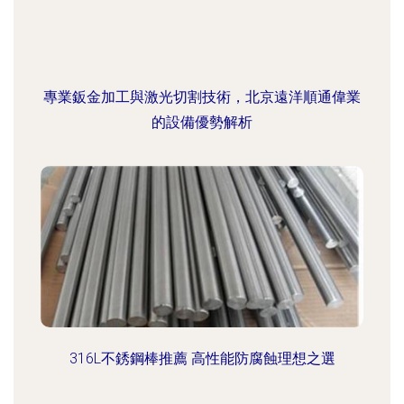
專業鈑金加工與激光切割技術，北京遠洋順通偉業
的設備優勢解析
316L不銹鋼棒推薦 高性能防腐蝕理想之選