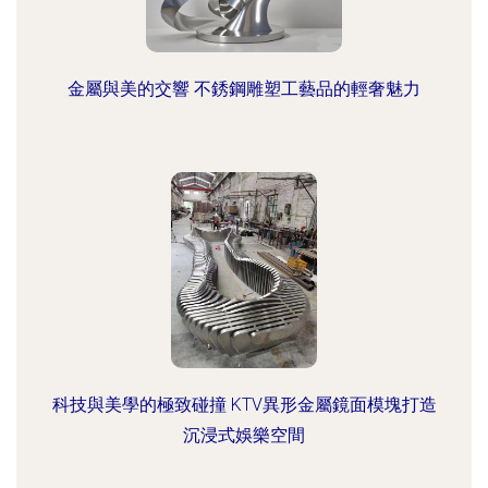
金屬與美的交響 不銹鋼雕塑工藝品的輕奢魅力
科技與美學的極致碰撞 KTV異形金屬鏡面模塊打造
沉浸式娛樂空間