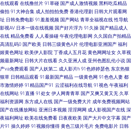
在线观看
在线撸丝片
91草碰
国产成人激情视频
黑料吃瓜精品
青娱乐福利视频 麻豆四房播播 极品在线二区国产 日本蜜桃综合网 日本黄色
偷拍
91大神合集
成人拍拍拍免费
香港伦理剧
日韩大片观看网
址
日韩免费电影
91羞羞视频
国产网站
青草全福视在线
性导航
短视频 老湿机激情影视 国产探花av 超碰人人澡 欧美AA在线 老师机午夜性爱
影视AV
日本一级在线视频
国产好片浮力
91久操
国产精品成人
九九爱热 福利社啪啪 变态AV导航网 97色色一区二区 在线老性爱乱 天堂网成
在线
精品免费看
人人看操碰
午夜伦理电影网
久久国自产拍精品
高清乱码0
国产欧美
日韩三级黄色A片
伦理电影亚洲国产
福利
人在线 欧州A片 久久国产媒体 日本a√在线观看 欧美日P 老师机午夜性爱 91
姬黄色网址
欧美伊人影院
丁香成人五月花
黄色网网址女
久草视
频最新网址
日韩大片在线看
久久亚洲人成
亚州色图乱伦小说
国
传煤成人 超碰热99 91最新地址 中日韩三级片 香蕉在线播放超碰 日韩欧美
产va免费观看
国产人妖第二
成人影片h
91色婷婷瑟色
东京热狠
狠草
日韩精品观看
91最新国产精品
一级黄色网
91色色人妻
都
TV 日本午夜剧场 人人草天天干 另类四虎色 韩国青草在线视频 国产精品片
市激情婷婷
91精品国产91
云涩福利在线导航
91视色
午夜福利
日本色色 青娱乐91午夜 久久足交视频 国语对白蜜臀 成人柠檬导航 国精品伦
在线网站
91直播
91处女
伊人网青青草
国产又爽又黄又无
久草
福利资源网
东方成人在线
国产一级免费大片
成年免费视频网站
区 国产9视频 超碰注妇 97欧美国产自产 日本www线 女人A片综合 老湿机福
国产在线播放网站
亚洲日本视频
淫淫网网
成人影视国产在线
深
夜福利网址
欧美在线免费看
日夜夜欧美
国产大片中文字幕
国产
利区 韩国午夜视频 大香蕉99草 AV撸撸网站 国产视频福利导航 国产一线二线
片91
操久婷婷
91视频你懂得
黄色三级片毛片
免费电影片
日韩