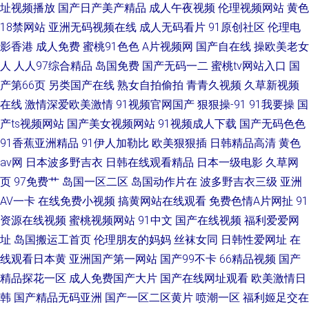
址视频播放
国产日产美产精品
成人午夜视频
伦理视频网站
黄色
18禁网站
亚洲无码视频在线
成人无码看片
91原创社区
伦理电
影香港
成人免费
蜜桃91色色
A片视频网
国产自在线
操欧美老女
人
人人97综合精品
岛国免费
国产无码一二
蜜桃tv网站入口
国
产第66页
另类国产在线
熟女自拍偷拍
青青久视频
久草新视频
在线
激情深爱欧美激情
91视频官网国产
狠狠操-91
91我要操
国
产ts视频网站
国产美女视频网站
91视频成人下载
国产无码色色
91香蕉亚洲精品
91伊人加勒比
欧美狠狠插
日韩精品高清
黄色
av网
日本波多野吉衣
日韩在线观看精品
日本一级电影
久草网
页
97免费艹
岛国一区二区
岛国动作片在
波多野吉衣三级
亚洲
AV一卡
在线免费小视频
搞黄网站在线观看
免费色情A片网扯
91
资源在线视频
蜜桃视频网站
91中文
国产在线视频
福利爱爱网
址
岛国搬运工首页
伦理朋友的妈妈
丝袜女同
日韩性爱网址
在
线观看日本黄
亚洲国产第一网站
国产99不卡
66精品视频
国产
精品探花一区
成人免费国产大片
国产在线网址观看
欧美激情日
韩
国产精品无码亚洲
国产一区二区黄片
喷潮一区
福利姬足交在