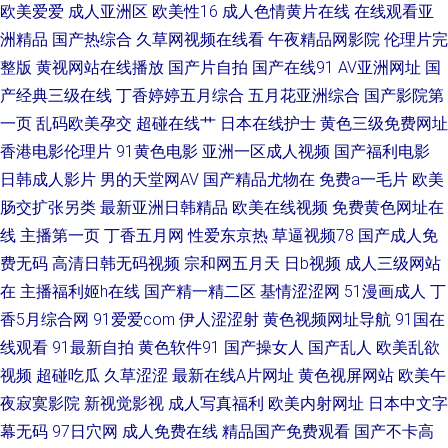
欧美爱爱
成人亚洲区
欧美性16
成人色情黄片在线
在线观看亚
国产传媒第九页 肏屄勉费视频 俺来也色精工厂 国产绿帽Av 影音先锋色导航
洲精品
国产热综合
久草网视频在线看
午夜精品网影院
伦理片完
整版
黄视网站在线播放
国产片自拍
国产在线91
AV亚洲网址
国
亚洲黄页在线看 亚洲草草影院 午夜啪啪啪 婷婷成人淫网 色网在线观看 欧美
产经典三级在线
丁香婷婷五月综合
五月花亚洲综合
国产影院第
综合婷婷 另类春色欧美 狠狠干成人社区 黄色91app 国产操性 超碰成人综合
一页
乱码欧美孕交
超碰在线艹
日本在线护士
黄色三级免费网址
香港电影伦理片
91黄色电影
亚洲一区成人视频
国产福利电影
国产色福利骚在线 91成人观看 A片视屏 超碰免费电影 av狼有码 97福利在线
日韩成人影片
男的天堂网AV
国产精品尤物在
免费a一毛片
欧美
肠交扩张另类
最新亚洲日韩精品
欧美在线视频
免费黄色网址在
91爱爱 在线观看污视频 午夜黄色精选 无码人妖系列 五月天夜夜撸 精品24区
线
主播第一页
丁香五月网
性爱东京热
草逼视频78
国产成人免
费无码
高清日韩无码视频
宗和网五月天
日b视频
成人三级网站
在
主播福利姬h在线
国产精一精二区
基情涩涩网
51漫画成人
丁
香5月综合网
91爱爱com
伊人涩涩射
黄色视频网址导航
91国在
线观看
91最新自拍
黄色软件91
国产操女人
国产乱人
欧美乱欲
视频
超碰吃瓜
久草涩涩
最新在线A片网址
黄色视屏网站
欧美午
夜寂寞影院
新视觉影视
成人写真福利
欧美内射网址
日本中文字
幕无码
97日穴网
成人免费在线
精品国产免费观看
国产不卡高