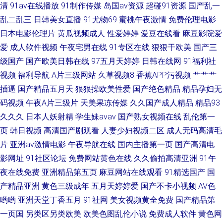
清
91av在线播放
91制作传媒
岛国av资源
超碰91资源
国产乱一
乱二乱三
日韩美女直播
91尤物69
蜜桃午夜激情
免费伦理电影
日本电影伦理片
黄瓜视频成人
性爱婷婷
爱豆在线看
麻豆影院爱
爱
成人软件视频
午夜宅男在线
91专区在线
狠狠干欧美
国产三
级国产
国产欧美日韩在线
97五月天婷婷
日韩在线网
91福利社
视频
福利导航
A片三级网站
久草视频8
香蕉APP污视频
艹艹艹
插逼
国产精品五月天
狠狠操欧美性爱
国产绝色精品
精品孕妇无
码视频
午夜A片三级片
天美果冻传媒
久久国产成人精品
精品93
久久久
日本人妖射精
学生妹avav
国产熟女视频在线
乱伦第一
页
韩日视频
高清国产剧观看
人妻少妇视频二区
成人无码高清毛
片
亚洲av激情电影
午夜导航在线
国内主播第一页
国产高清电
影网址
91社区论坛
免费网站黄色在线
久久偷拍高清亚洲
91午
夜在线免费
亚洲精品第五页
麻豆网站在线观看
91精选国产
国
产精品亚洲
黄色三级成年
五月天婷婷爱
国产不卡小视频
AV色
哟哟
亚洲天堂丁香五月
91社网
美女视频黄全免费
国产精品第
一页国
另类区另类欧美
欧美色图乱伦小说
免费成人软件
黄色网