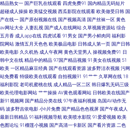
精品熟女一
国产巨乳在线观看
四虎免费91
国内精品无码短片
日韩av色图 伊仁大香蕉91 97亚洲中文 狠狠撸夜夜操 欧美性交a 1024成人网
超碰成人操操
欧美猛交视频
西瓜影院在线观看
欧美做受日韩
国
国产91网 蜜臀人妻系列 日韩久久推油 91黑料黑丝 欧美一级720p 五月天精
产在线一
国产原创视频在线
国产视频高清
国产丝袜一区
黄色
av网址大全
人妻乱视
国产成人在线网站
久草视频资源站
综合
品导航 日韩欧美国产综合 日本热情综合网址 蜜桃91亚洲精选 狠狠插色色 操
五月香
成人app在线
四虎试看
91男女
国产男小鲜肉同
福利影
院网站
激情五月天色色
欧美极品电影
日韩成人第一页
国产日韩
碰影院 www473p 91色情蜜桃茄子 伊人大向焦91乱 无码一卡 欧美色淫网 91
欧美电影
久久机热
成人午夜网
黄色天堂男人
操视频免费91
日
韩中文在线
精品中的精品
97国产精品视频
91美女在线视频
51
黑丝美女 中文字幕女优熟女 无码超碰 欧美天天肏屄 后入黑丝高跟美女 大香
欧美
一区精品麻豆经典
国产在线观看资源
波多野洁衣视频
污网
站免费看
特级欧美在线观看
自拍视频91
91艹艹
久草网在线
18
蕉伊人美色 超碰人人按 91色站 亚州色图1 日本另类性交 欧美色国产在线 老
福利影院
老司机蜜桃在线
成人精品一区二区
韩日爆乳无码三级
司机深夜网址 国产精品怕怕视频 豆花日韩精品 97人人人热热 在线导航AV 探
欧美伦理电影网站
艹艹操操
AV黄色观看网站
日韩欧美在线国产
新91视频网
国产精品分类在线
97午夜福利视频
岛国AV动作无
花精选AV 欧美色色自拍 黄色毛片視頻圖片 国产人妖在线观看 福利色成人导
码
波多野吉依电影
小h片免费
国产精品色色视屏
国产午夜成人
最新日韩精品
91福利视频导航
欧美喷水影院
91爱爱视频
欧美
航 爱豆传媒在线看 美女深夜发福利 另类人妖D区 黄色视频网页 东京热色图
色图论坛
91榴莲小视频
国产高清一卡新区
国产看片资源
二色