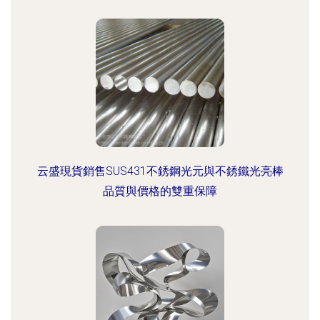
云盛現貨銷售SUS431不銹鋼光元與不銹鐵光亮棒
品質與價格的雙重保障