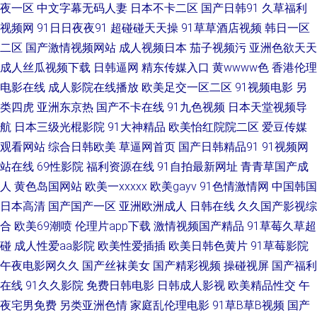
夜一区
中文字幕无码人妻
日本不卡二区
国产日韩91
久草福利
俺去爷新网 91TV精品 色资源综合色 麻豆性爱AV 福利第一导航视频 www啪
视频网
91日日夜夜91
超碰碰天天操
91草草酒店视频
韩日一区
啪草 91操操操操操操 日韩无码内射 老湿影院香蕉 美女红杏网站 国产精品日
二区
国产激情视频网站
成人视频日本
茄子视频污
亚洲色欲天天
成人丝瓜视频下载
日韩逼网
精东传媒入口
黄wwww色
香港伦理
韩欧 99性爱视频 中文字幕日本私人 日韩狼友网站 欧美风骚A片 国产尤物在
电影在线
成人影院在线播放
欧美足交一区二区
91视频电影
另
类四虎
亚洲东京热
国产不卡在线
91九色视频
日本天堂视频导
线三区 超碰97青青草 91黑丝av 日韩欧美黄黄色 美国激情网 国产日韩欧美一
航
日本三级光棍影院
91大神精品
欧美怡红院院二区
爱豆传媒
观看网站
综合日韩欧美
草逼网首页
国产日韩精品91
91视频网
区 ts伪娘网站 足交视频网站 无码免费11p 欧美性爱综合楼 九一传媒作品 大
站在线
69性影院
福利资源在线
91自拍最新网址
青青草国产成
香蕉伊人福利 97欧美性爱 尤物影视AV 日韩在线精品色色 狼友青草园 国产
人
黄色岛国网站
欧美一xxxxx
欧美gayv
91色情激情网
中国韩国
日本高清
国产国产一区
亚洲欧洲成人
日韩在线
久久国产影视综
91视频 超碰97人人爽 AV天堂淫网 91se 午夜吃奶国产视频 日本成人H片 欧
合
欧美69潮喷
伦理片app下载
激情视频国产精品
91草莓久草超
碰
成人性爱aa影院
欧美性爱插插
欧美日韩色黄片
91草莓影院
美成人色 黄色A片精品福利 超碰AA 91大香蕉探花 五月丁香福利影院 日本人
午夜电影网久久
国产丝袜美女
国产精彩视频
操碰视屏
国产福利
在线
91久久影院
免费日韩电影
日韩成人影视
欧美精品性交
午
人操 伦理肏屄视频在线 国产无人区大片 超碰免费在线 97殴美资源总站 亚洲
夜宅男免费
另类亚洲色情
家庭乱伦理电影
91草B草B视频
国产