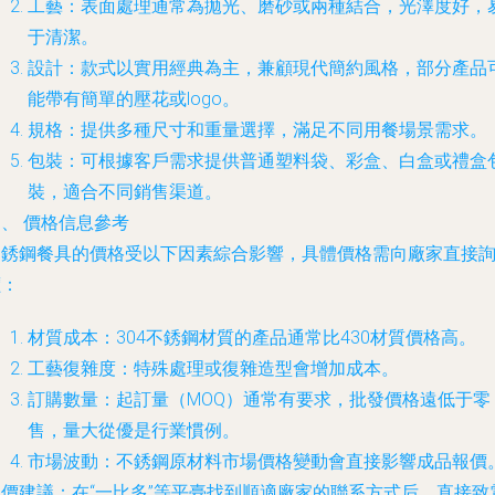
工藝
：表面處理通常為拋光、磨砂或兩種結合，光澤度好，
于清潔。
設計
：款式以實用經典為主，兼顧現代簡約風格，部分產品
能帶有簡單的壓花或logo。
規格
：提供多種尺寸和重量選擇，滿足不同用餐場景需求。
包裝
：可根據客戶需求提供普通塑料袋、彩盒、白盒或禮盒
裝，適合不同銷售渠道。
、 價格信息參考
不銹鋼餐具的價格受以下因素綜合影響，
具體價格需向廠家直接
價
：
材質成本
：304不銹鋼材質的產品通常比430材質價格高。
工藝復雜度
：特殊處理或復雜造型會增加成本。
訂購數量
：起訂量（MOQ）通常有要求，批發價格遠低于零
售，量大從優是行業慣例。
市場波動
：不銹鋼原材料市場價格變動會直接影響成品報價
詢價建議
：在“一比多”等平臺找到順適廠家的聯系方式后，直接致