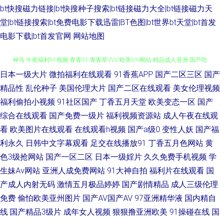
bt快搜磁力链接|bt快搜种子搜索|bt链接磁力大全|bt链接磁力天
堂|bt链接搜索|bt免费电影下载迅雷|BT色图|bt世界bt天堂|bt首发
电影下载|bt首发官网
网站地图
日本一级大片
微拍福利在线观看
91香蕉APP
国产二区三区
国产
欧美日韩AR 深夜福利视频网 深夜伦理福利 免费一二三区 福利社3P 91桃色
精品性
乱伦种子
美国伦理大片
国产二区在线观看
美女伦理视频
福利偷拍小视频
91社区国产
丁香五月天堂
欧美变态一区
国产
神马 午夜福利91视频 青青91 青青草VVV 欧美sm网站 精品成人亚洲 国产吃
综合在线观看
国产免费一级片
福利视频资源站
成人午夜在线观
瓜在线 变态另类综合网 亚洲老司机网 香蕉视频网站 日韩视频一区 蜜桃91在
看
欧美图片在线观看
在线观看h视频
国产a级0
变性人妖
国产福
利永久
日韩中文字幕观看
足交在线播放91
丁香五月色网站
黄
线 黄色仓库看片 wwww免费日本 91老熟女视频 性爱射精福利社 日本在线
色3级抢网站
国产一区二区
日本一级婬片
久久免费手机视频
学
生妹Av网站
亚洲人成免费网站
91大神自拍
福利片在线观看
国
AB 久久婷婷视频小说 国产精品伊人久久 豆花在线观看AV av色色资源站 在
产成人内射无码
激情五月极品婷婷
国产剧情精品
成人三级伦理
免费
偷怕欧美亚州图片
国产AV国产AV
97亚洲精华液
国内精自
线AⅤ 深夜绯色影院 美女视频网站 黄色短片免费 成人鲁一鲁 97韩亚洲 在线
线
国产精品3级片
成年女人视频
狠狠撸亚洲欧美
91操碰在线
国