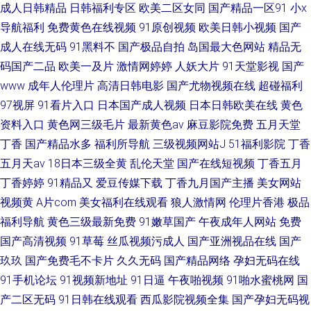
成人日韩精品
日韩福利专区
欧美二区女同
国产精品一区91
小x
导航福利
免费黄色在线视频
91原创视频
欧美日韩小视频
国产
成人在线无码
91黑料不
国产极品自拍
岛国最大色网站
精品无
码国产二品
欧美一及片
激情网婷婷
人妖大片
91天堂影视
国产
www
成年人伦理片
高清日韩电影
国产尤物视频在线
超碰福利
97视屏
91看片入口
日本国产成人视频
日本日韩欧美在线
黄色
资料入口
黄色网三级毛片
最新黄色av
麻豆影院免费
五月天堂
丁香
国产精品水多
福利所导航
三级视频网站J
51福利影院
丁香
五月天av
18日本三级全黄
乱伦天堂
国产在线短视频
丁香五月
丁香婷婷
91精品又
爱豆传媒下载
丁香九月国产主播
美女网站
视频黄
A片com
美女福利在线观看
狼人激情网
伦理片香港
极品
福利导航
黄色三级最新免费
91嫩草国产
午夜成年人网站
免费
国产高清视频
91草莓
丝瓜视频污成人
国产亚洲视品在线
国产
玖玖
国产免费毛不卡片
久久无码
国产精品网络
孕妇无码在线
91手机论坛
91视频新地址
91日逼
午夜啪视频
91啪水蜜桃网
国
产二区无码
91日韩在线观看
西瓜影院视频全集
国产孕妇无码视