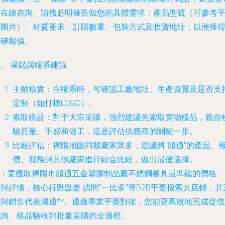
或在線咨詢。請務必明確告知您的具體需求：產品型號（可參考
臺圖片）、材質要求、訂購數量、包裝方式及收貨地址，以便獲
準確報價。
、 采購與聯系建議
主動核實
：在聯系時，可確認工廠地址、生產資質及是否支
定制（如打標LOGO）。
索取樣品
：對于大宗采購，強烈建議先索取實物樣品，親自
驗質量、手感和做工，這是評估供應商的關鍵一步。
比較評估
：揭陽地區同類廠家眾多，建議將“順適”的產品、
價、服務與其他廠家進行綜合比較，做出最優選擇。
**：要獲取揭陽市順適五金塑膠制品廠不銹鋼餐具最準確的價格、
片與詳情，核心行動點是
訪問“一比多”等B2B平臺搜索其店鋪，并
接與銷售代表溝通**。通過專業平臺對接，您能更高效地完成從信
查詢、樣品驗收到批量采購的全過程。