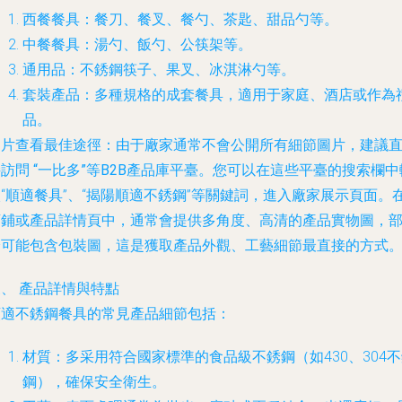
西餐餐具：餐刀、餐叉、餐勺、茶匙、甜品勺等。
中餐餐具：湯勺、飯勺、公筷架等。
通用品：不銹鋼筷子、果叉、冰淇淋勺等。
套裝產品：多種規格的成套餐具，適用于家庭、酒店或作為
品。
圖片查看最佳途徑
：由于廠家通常不會公開所有細節圖片，建議
接訪問
“一比多”等B2B產品庫平臺
。您可以在這些平臺的搜索欄中
“順適餐具”、“揭陽順適不銹鋼”等關鍵詞，進入廠家展示頁面。
店鋪或產品詳情頁中，通常會提供多角度、高清的產品實物圖，
分可能包含包裝圖，這是獲取產品外觀、工藝細節最直接的方式
、 產品詳情與特點
順適不銹鋼餐具的常見產品細節包括：
材質
：多采用符合國家標準的食品級不銹鋼（如430、304
鋼），確保安全衛生。