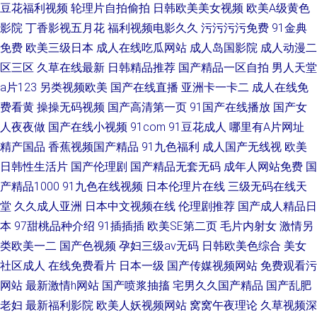
豆花福利视频
轮理片自拍偷拍
日韩欧美美女视频
欧美A级黄色
影院
丁香影视五月花
福利视频电影久久
污污污污免费
91金典
免费
欧美三级日本
成人在线吃瓜网站
成人岛国影院
成人动漫二
区三区
久草在线最新
日韩精品推荐
国产精品一区自拍
男人天堂
a片123
另类视频欧美
国产在线直播
亚洲卡一卡二
成人在线免
费看黄
操操无码视频
国产高清第一页
91国产在线播放
国产女
人夜夜做
国产在线小视频
91com
91豆花成人
哪里有A片网址
精产国品
香蕉视频国产精品
91九色福利
成人国产无线视
欧美
日韩性生活片
国产伦理剧
国产精品无套无码
成年人网站免费
国
产精品1000
91九色在线视频
日本伦理片在线
三级无码在线天
堂
久久成人亚洲
日本中文视频在线
伦理剧推荐
国产成人精品日
本
97甜桃品种介绍
91插插插
欧美SE第二页
毛片内射女
激情另
类欧美一二
国产色视频
孕妇三级av无码
日韩欧美色综合
美女
社区成人
在线免费看片
日本一级
国产传媒视频网站
免费观看污
网站
最新激情h网站
国产喷浆抽搐
宅男久久国产精品
国产乱肥
老妇
最新福利影院
欧美人妖视频网站
窝窝午夜理论
久草视频深