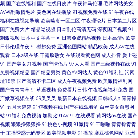
频
国产在线福利
国产在线日皮片
午夜神马伦理
毛片网站美女
AV福利激情毛片
黄色网在线播放
91视频免费在线
91午夜在线
福利在线视频导航
欧美喷潮一区二区
午夜理论片
日本第二片区
国产免费大片
精品呦视频
日本乱伦高清无码
深夜国产视频
91
刺激视频
日本中文字幕一区
日韩免费精品视频
日本高清v
欧美
日韩伦理午夜
91碰超免费
亚洲色图网站
精品欧美
成人AV在线
观看
日本a级在线
干露脸熟女
在线观看黄色网
成人抖音
爰上碰
91
国产美女91视频
国产情侣片
97人人看
国产三级视频在线
91
免费视频精品
国产精品另类
黄色AV网站人
黄色91福利社
污网
址18禁
国产高清不卡二区
成人午夜视频免费
欧美激情福利网
国产青青青草
91草逼视频
免费看片日韩
午夜视频福利免费
国
产嫩草视频在线
69叉叉叉
最新日本在线视频
日韩成人a
青青操
91
五月天婷婷
91短视频在线
国产在线观看的
白丝美女自慰网
站
91福利免费视频
加勒比91AV
91在线观看
黄网站av在线
国产
视频
狠狠擼狠狠擼
91桃色小视频
91激情
91干啪啪
青青操青青
干
主播诱惑无码专区
欧美视频电影
91播放
麻豆桃色网站
亚洲