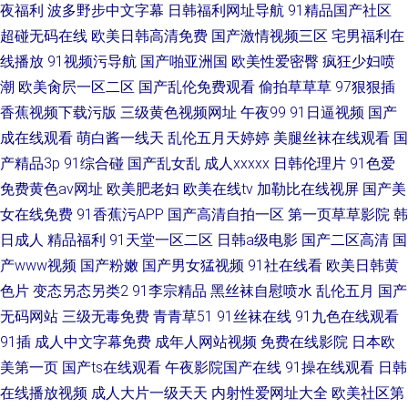
夜福利
波多野步中文字幕
日韩福利网址导航
91精品国产社区
超碰无码在线
欧美日韩高清免费
国产激情视频三区
宅男福利在
线播放
91视频污导航
国产啪亚洲国
欧美性爱密臀
疯狂少妇喷
潮
欧美肏屄一区二区
国产乱伦免费观看
偷拍草草草
97狠狠插
香蕉视频下载污版
三级黄色视频网址
午夜99
91日逼视频
国产
成在线观看
萌白酱一线天
乱伦五月天婷婷
美腿丝袜在线观看
国
产精品3p
91综合碰
国产乱女乱
成人xxxxx
日韩伦理片
91色爱
免费黄色av网址
欧美肥老妇
欧美在线tv
加勒比在线视屏
国产美
女在线免费
91香蕉污APP
国产高清自拍一区
第一页草草影院
韩
日成人
精品福利
91天堂一区二区
日韩a级电影
国产二区高清
国
产www视频
国产粉嫩
国产男女猛视频
91社在线看
欧美日韩黄
色片
变态另态另类2
91李宗精品
黑丝袜自慰喷水
乱伦五月
国产
无码网站
三级无毒免费
青青草51
91丝袜在线
91九色在线观看
91插
成人中文字幕免费
成年人网站视频
免费在线影院
日本欧
美第一页
国产ts在线观看
午夜影院国产在线
91操在线观看
日韩
在线播放视频
成人大片一级天天
内射性爱网址大全
欧美社区第